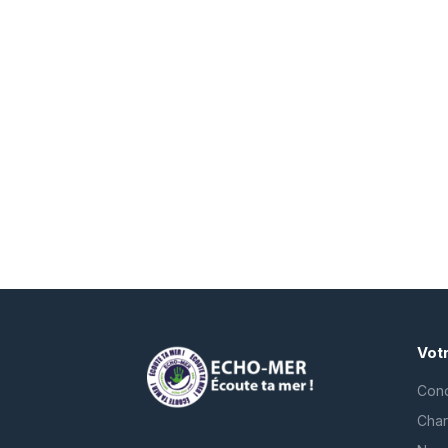
Vot
Cond
Char