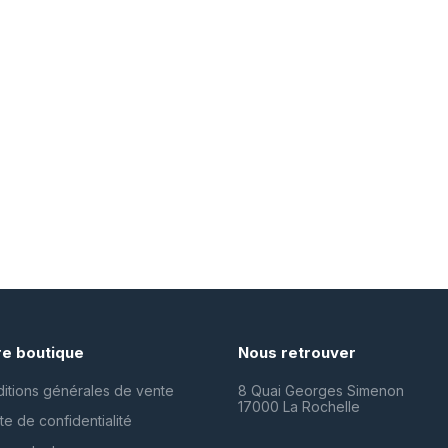
re boutique
Nous retrouver
itions générales de vente
8 Quai Georges Simenon
17000 La Rochelle
te de confidentialité