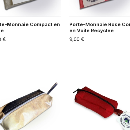
te-Monnaie Compact en
Porte-Monnaie Rose Cor
le
en Voile Recyclée
0 €
9,00 €