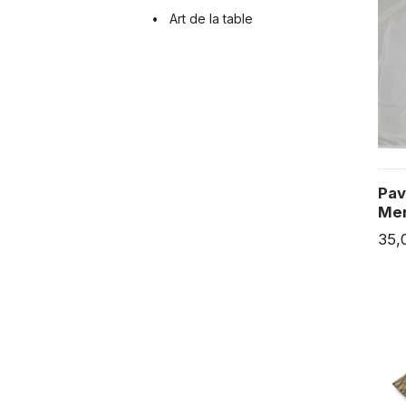
Art de la table
Pav
Mer
35,