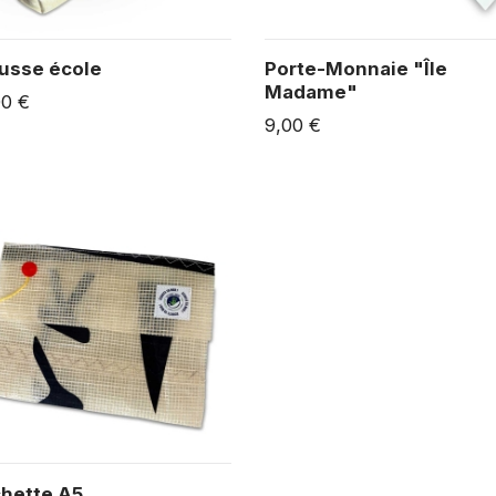
usse école
Porte-Monnaie "Île
Madame"
00 €
9,00 €
hette A5